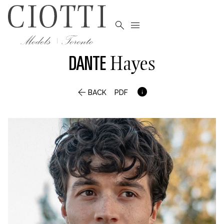


DANTE
Hayes


BACK
PDF