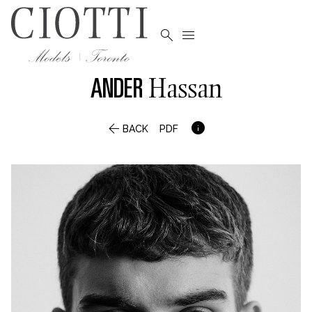


ANDER
Hassan


BACK
PDF