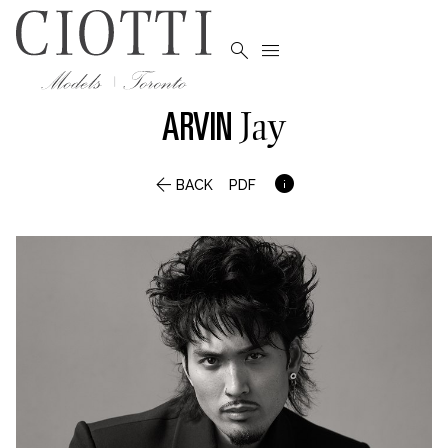


ARVIN
Jay


BACK
PDF